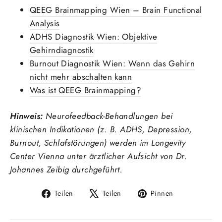
QEEG Brainmapping Wien – Brain Functional
Analysis
ADHS Diagnostik Wien: Objektive
Gehirndiagnostik
Burnout Diagnostik Wien: Wenn das Gehirn
nicht mehr abschalten kann
Was ist QEEG Brainmapping?
Hinweis:
Neurofeedback-Behandlungen bei
klinischen Indikationen (z. B. ADHS, Depression,
Burnout, Schlafstörungen) werden im Longevity
Center Vienna unter ärztlicher Aufsicht von Dr.
Johannes Zeibig durchgeführt.
Auf
Auf
Auf
Teilen
Teilen
Pinnen
Facebook
X
Pinterest
teilen
twittern
pinnen