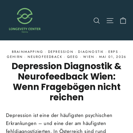
Direkt
zum
Ei
Suche
Seitenn
Inhalt
BRAINMAPPING
·
DEPRESSION
·
DIAGNOSTIK
·
ERPS
·
GEHIRN
·
NEUROFEEDBACK
·
QEEG
·
WIEN
·
MAI 01, 2026
Depression Diagnostik &
Neurofeedback Wien:
Wenn Fragebögen nicht
reichen
Depression ist eine der häufigsten psychischen
Erkrankungen – und eine der am häufigsten
fehldiagnostizierten. In Österreich sind rund