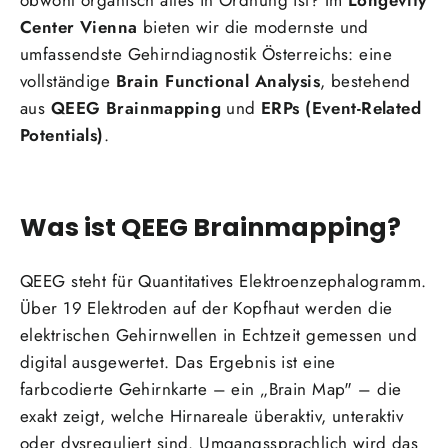
obwohl organisch alles in Ordnung ist? Im
Longevity
Center Vienna
bieten wir die modernste und
umfassendste Gehirndiagnostik Österreichs: eine
vollständige
Brain Functional Analysis
, bestehend
aus
QEEG Brainmapping
und
ERPs (Event-Related
Potentials)
.
Was ist QEEG Brainmapping?
QEEG steht für Quantitatives Elektroenzephalogramm.
Über 19 Elektroden auf der Kopfhaut werden die
elektrischen Gehirnwellen in Echtzeit gemessen und
digital ausgewertet. Das Ergebnis ist eine
farbcodierte Gehirnkarte – ein „Brain Map" – die
exakt zeigt, welche Hirnareale überaktiv, unteraktiv
oder dysreguliert sind. Umgangssprachlich wird das