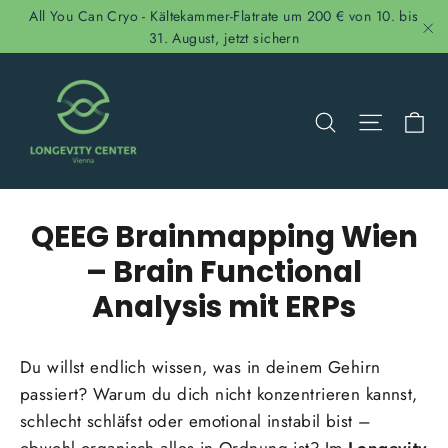
Direkt
All You Can Cryo - Kältekammer-Flatrate um 200 € von 10. bis
zum
31. August, jetzt sichern
"S
Inhalt
Ei
Suche
Seitenn
QEEG Brainmapping Wien
– Brain Functional
Analysis mit ERPs
Du willst endlich wissen, was in deinem Gehirn
passiert? Warum du dich nicht konzentrieren kannst,
schlecht schläfst oder emotional instabil bist –