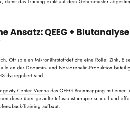
 damit das Training exakt auf dein Gehirnmuster abgestimm
he Ansatz: QEEG + Blutanalyse
k
sch. Oft spielen Mikronährstoffdefizite eine Rolle: Zink, 
d alle an der Dopamin- und Noradrenalin-Produktion beteil
S dysreguliert sind.
ngevity Center Vienna
das QEEG Brainmapping mit einer
nnen diese über gezielte
Infusionstherapie
schnell und effe
feedback-Training aufbaut.