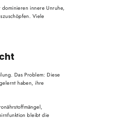
ät dominieren innere Unruhe,
uszuschöpfen. Viele
icht
eilung. Das Problem: Diese
gelernt haben, ihre
onährstoffmängel,
rnfunktion bleibt die