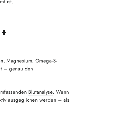
t ist.
 +
Eisen, Magnesium, Omega-3-
igt – genau den
 umfassenden
Blutanalyse
. Wenn
ktiv ausgeglichen werden – als