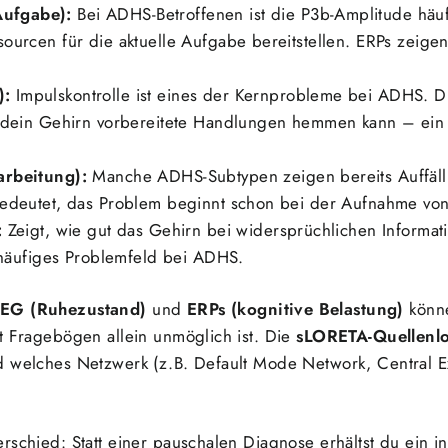
ufgabe):
Bei ADHS-Betroffenen ist die P3b-Amplitude häuf
urcen für die aktuelle Aufgabe bereitstellen. ERPs zeigen 
):
Impulskontrolle ist eines der Kernprobleme bei ADHS.
 dein Gehirn vorbereitete Handlungen hemmen kann – ein 
arbeitung):
Manche ADHS-Subtypen zeigen bereits Auffälli
edeutet, das Problem beginnt schon bei der Aufnahme von
:
Zeigt, wie gut das Gehirn bei widersprüchlichen Informati
n häufiges Problemfeld bei ADHS.
EG (Ruhezustand)
und
ERPs (kognitive Belastung)
könne
t Fragebögen allein unmöglich ist. Die
sLORETA-Quellenlo
d welches Netzwerk (z.B. Default Mode Network, Central E
rschied: Statt einer pauschalen Diagnose erhältst du ein in