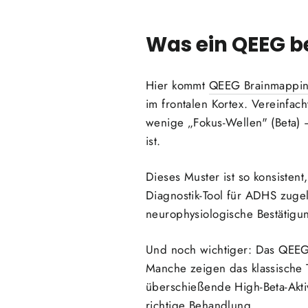
Was ein QEEG be
Hier kommt
QEEG Brainmappi
im frontalen Kortex. Vereinfac
wenige „Fokus-Wellen" (Beta)
ist.
Dieses Muster ist so konsisten
Diagnostik-Tool für ADHS zugel
neurophysiologische Bestätigun
Und noch wichtiger: Das QEEG
Manche zeigen das klassische T
überschießende High-Beta-Aktivi
richtige Behandlung.