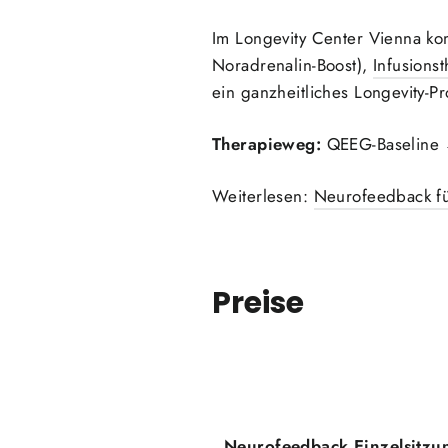
Im Longevity Center Vienna ko
Noradrenalin-Boost),
Infusions
ein ganzheitliches Longevity-Pr
Therapieweg:
QEEG-Baseline 
Weiterlesen:
Neurofeedback fü
Preise
Leistung
Neurofeedback Einzelsitzu