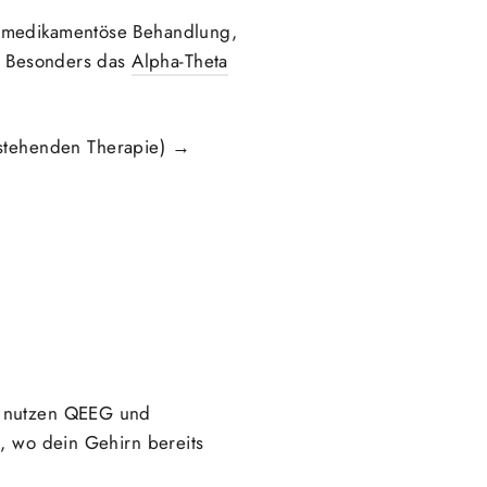
r medikamentöse Behandlung,
n. Besonders das
Alpha-Theta
stehenden Therapie) →
er nutzen QEEG und
t, wo dein Gehirn bereits