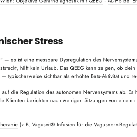
Wien: Objektive Gehirndiagnostik mit QEEG
·
ADHS bei E
nischer Stress
ess" — es ist eine messbare Dysregulation des Nervensyste
tsteckt, hilft kein Urlaub. Das QEEG kann zeigen, ob dein
 — typischerweise sichtbar als erhöhte Beta-Aktivität und r
kt auf die Regulation des autonomen Nervensystems ab. Es h
le Klienten berichten nach wenigen Sitzungen von einem 
therapie
(z.B. Vagusvit® Infusion für die Vagusnerv-Regula