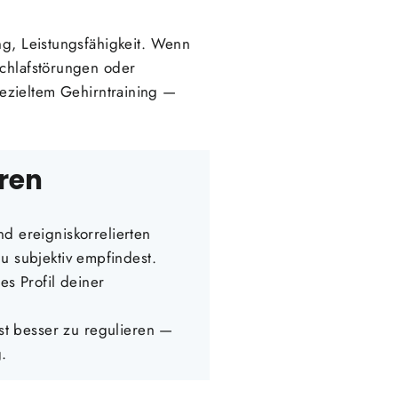
ng, Leistungsfähigkeit. Wenn
Schlafstörungen oder
gezieltem Gehirntraining —
eren
d ereigniskorrelierten
du subjektiv empfindest.
es Profil deiner
bst besser zu regulieren —
.