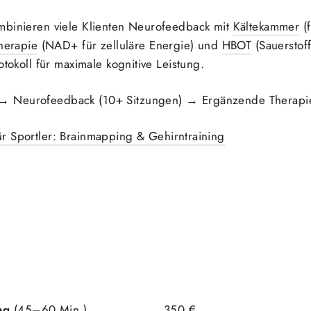
mbinieren viele Klienten Neurofeedback mit
Kältekammer
(f
therapie
(NAD+ für zelluläre Energie) und
HBOT
(Sauerstoff
otokoll für maximale kognitive Leistung.
→ Neurofeedback (10+ Sitzungen) → Ergänzende Therapie
r Sportler: Brainmapping & Gehirntraining
Preis
ng
(45–60 Min.)
350 €