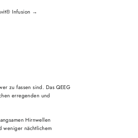
vit® Infusion →
wer zu fassen sind. Das QEEG
ischen erregenden und
 langsamen Hirnwellen
nd weniger nächtlichem