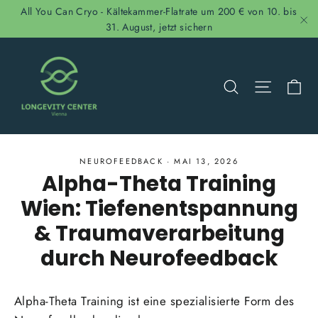
Direkt
All You Can Cryo - Kältekammer-Flatrate um 200 € von 10. bis
zum
31. August, jetzt sichern
"S
Inhalt
Ei
Suche
Seitenn
NEUROFEEDBACK
·
MAI 13, 2026
Alpha-Theta Training
Wien: Tiefenentspannung
& Traumaverarbeitung
durch Neurofeedback
Alpha-Theta Training ist eine spezialisierte Form des