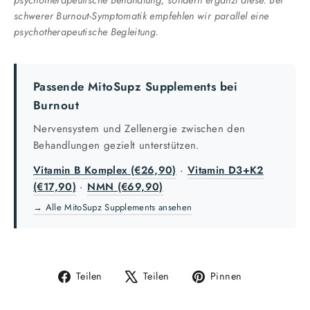
psychotherapeutische Behandlung, sondern ergänzt diese. Bei
schwerer Burnout-Symptomatik empfehlen wir parallel eine
psychotherapeutische Begleitung.
Passende MitoSupz Supplements bei
Burnout
Nervensystem und Zellenergie zwischen den
Behandlungen gezielt unterstützen.
Vitamin B Komplex (€26,90)
·
Vitamin D3+K2
(€17,90)
·
NMN (€69,90)
→ Alle MitoSupz Supplements ansehen
Auf
Auf
Auf
Teilen
Teilen
Pinnen
Facebook
X
Pinterest
teilen
twittern
pinnen