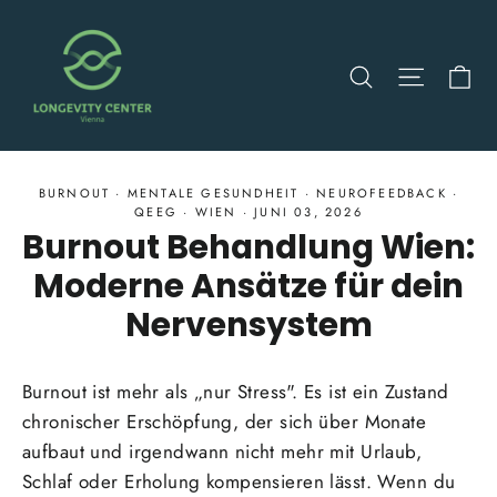
Direkt
zum
Ei
Suche
Seitenn
Inhalt
BURNOUT
·
MENTALE GESUNDHEIT
·
NEUROFEEDBACK
·
QEEG
·
WIEN
·
JUNI 03, 2026
Burnout Behandlung Wien:
Moderne Ansätze für dein
Nervensystem
Burnout ist mehr als „nur Stress". Es ist ein Zustand
chronischer Erschöpfung, der sich über Monate
aufbaut und irgendwann nicht mehr mit Urlaub,
Schlaf oder Erholung kompensieren lässt. Wenn du