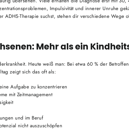
fig übersehen. Viele erhalten die Diagnose erst mit 30,
zentrationsproblemen, Impulsivität und innerer Unruhe ge
er ADHS-Therapie suchst, stehen dir verschiedene Wege o
hsenen: Mehr als ein Kindhe
derkrankheit. Heute weiß man: Bei etwa 60 % der Betroffe
tag zeigt sich das oft als:
 eine Aufgabe zu konzentrieren
leme mit Zeitmanagement
igkeit
n
hungen und im Beruf
otenzial nicht auszuschöpfen