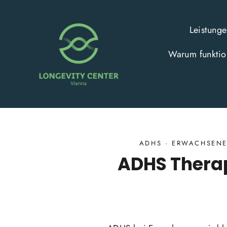
Direkt
zum
Leistung
Inhalt
Warum funktion
ADHS
·
ERWACHSEN
ADHS Thera