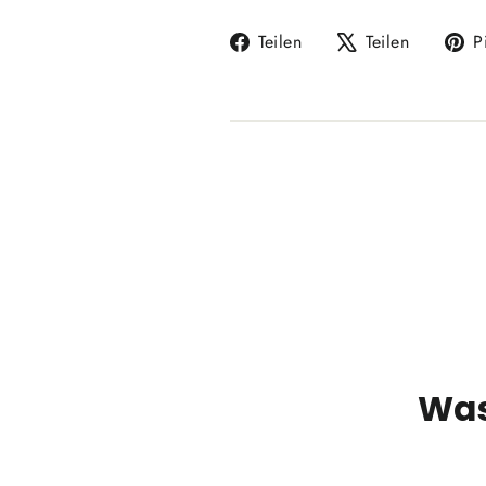
Auf
Auf
Teilen
Teilen
P
Facebook
X
teilen
twittern
Was