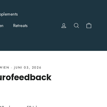
pplements
Einkauf
Einloggen
Suche
en
Retreats
WIEN
·
JUNI 03, 2026
urofeedback