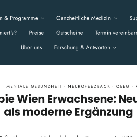
en & Programme
Ganzheitliche Medizin
Su
iert's?
Preise
Gutscheine
Termin vereinbar
Über uns
Forschung & Antworten
E
·
MENTALE GESUNDHEIT
·
NEUROFEEDBACK
·
QEEG
·
pie Wien Erwachsene: Ne
als moderne Ergänzung