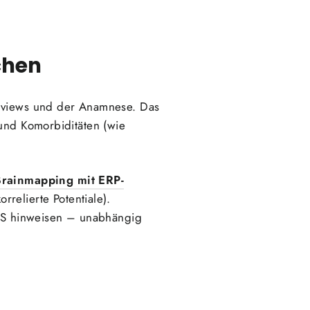
chen
erviews und der Anamnese. Das
 und Komorbiditäten (wie
rainmapping mit ERP-
relierte Potentiale).
HS hinweisen – unabhängig