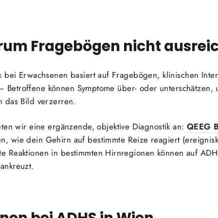
rum Fragebögen nicht ausrei
k bei Erwachsenen basiert auf Fragebögen, klinischen Int
ig – Betroffene können Symptome über- oder unterschätzen,
 das Bild verzerren.
ten wir eine ergänzende, objektive Diagnostik an:
QEEG B
, wie dein Gehirn auf bestimmte Reize reagiert (ereigniskor
e Reaktionen in bestimmten Hirnregionen können auf AD
ankreuzt.
nen bei ADHS in Wien