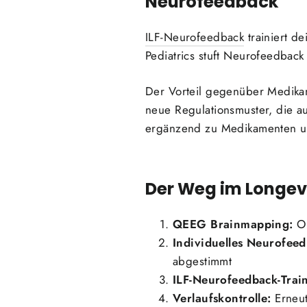
Neurofeedback
ILF-Neurofeedback
trainiert d
Pediatrics stuft Neurofeedback
Der Vorteil gegenüber Medikam
neue Regulationsmuster, die a
ergänzend zu Medikamenten un
Der Weg im Longev
QEEG Brainmapping:
Ob
Individuelles Neurofeed
abgestimmt
ILF-Neurofeedback-Trai
Verlaufskontrolle:
Erneut