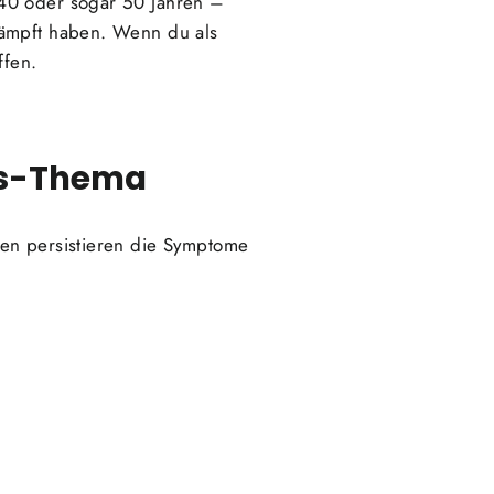
 40 oder sogar 50 Jahren –
kämpft haben. Wenn du als
ffen.
its-Thema
nen persistieren die Symptome