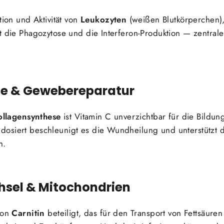
tion und Aktivität von
Leukozyten
(weißen Blutkörperchen)
kt die Phagozytose und die Interferon-Produktion — zentra
se & Gewebereparatur
ollagensynthese
ist Vitamin C unverzichtbar für die Bildu
osiert beschleunigt es die Wundheilung und unterstützt 
n.
hsel & Mitochondrien
von
Carnitin
beteiligt, das für den Transport von Fettsäure