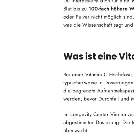
Du interessierst dich für eine
V
Blut bis zu
100-fach höhere W
oder Pulver nicht möglich sind.
was die Wissenschaft sagt und
Was ist eine Vi
Bei einer Vitamin C Hochdosis
typischerweise in Dosierunge
die begrenzte Aufnahmekapaz
werden, bevor Durchfall und M
Im Longevity Center Vienna ve
abgestimmter Dosierung. Die I
überwacht.