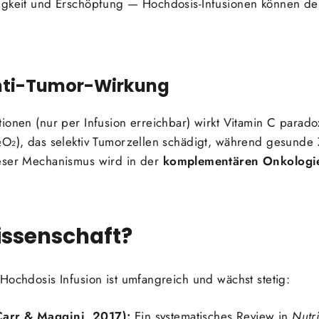
igkeit und Erschöpfung — Hochdosis-Infusionen können de
Anti-Tumor-Wirkung
tionen (nur per Infusion erreichbar) wirkt Vitamin C para
₂O₂), das selektiv Tumorzellen schädigt, während gesunde
ieser Mechanismus wird in der
komplementären Onkologi
issenschaft?
Hochdosis Infusion ist umfangreich und wächst stetig:
arr & Maggini, 2017):
Ein systematisches Review in
Nutr