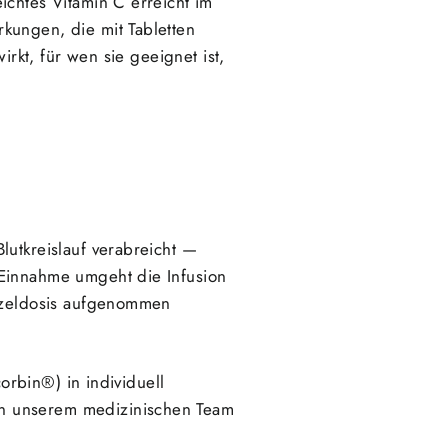
ichtes Vitamin C erreicht im
kungen, die mit Tabletten
irkt, für wen sie geeignet ist,
lutkreislauf verabreicht —
Einnahme umgeht die Infusion
nzeldosis aufgenommen
rbin®) in individuell
n unserem medizinischen Team