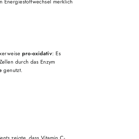
n Energiestoffwechsel merklich
doxerweise
pro-oxidativ
: Es
 Zellen durch das Enzym
e
genutzt.
ients
zeigte, dass Vitamin C-