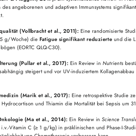
 des angeborenen und adaptiven Immunsystems signifikant
t.
alität (Vollbracht et al., 2011):
Eine randomisierte Stud
7,5 g/Woche) die
Fatigue signifikant reduzierte
und die L
gebögen (EORTC QLQ-C30).
erung (Pullar et al., 2017):
Ein Review in
Nutrients
bestä
sabhängig steigert und vor UV-induziertem Kollagenabbau 
medizin (Marik et al., 2017):
Eine retrospektive Studie ze
 Hydrocortison und Thiamin die Mortalität bei Sepsis um 3
kologie (Ma et al., 2014):
Ein Review in
Science Transl
v.-Vitamin C (≥ 1 g/kg) in präklinischen und Phase-I-Studie
träglichkeit von Chemotherapie verbessern kann.