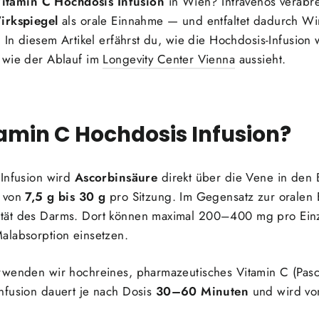
itamin C Hochdosis Infusion
in Wien? Intravenös verabre
irkspiegel
als orale Einnahme — und entfaltet dadurch Wir
 In diesem Artikel erfährst du, wie die Hochdosis-Infusion w
 wie der Ablauf im
Longevity Center Vienna
aussieht.
tamin C Hochdosis Infusion?
 Infusion wird
Ascorbinsäure
direkt über die Vene in den B
n von
7,5 g bis 30 g
pro Sitzung. Im Gegensatz zur oralen 
ität des Darms. Dort können maximal 200–400 mg pro Ei
alabsorption einsetzen.
rwenden wir hochreines, pharmazeutisches Vitamin C (Pasco
nfusion dauert je nach Dosis
30–60 Minuten
und wird vo