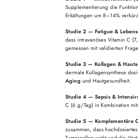
Supplementierung die Funktion
Erkältungen um 8–14% verkürz
Studie 2 — Fatigue & Lebensqu
dass intravenöses Vitamin C (
gemessen mit validierten Fra
Studie 3 — Kollagen & Hautalt
dermale Kollagensynthese dosi
Aging
und Hautgesundheit.
Studie 4 — Sepsis & Intensiv
C (6 g/Tag) in Kombination mit
Studie 5 — Komplementäre On
zusammen, dass hochdosiertes i.
Tumorzellen wirkt und die Ver