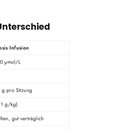
Unterschied
sis Infusion
0 µmol/L
 g pro Sitzung
~1 g/kg)
lten, gut verträglich