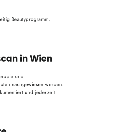
hzeitig Beautyprogramm.
can in Wien
erapie und
ssdaten nachgewiesen werden.
umentiert und jederzeit
re