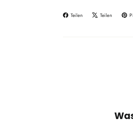
Auf
Auf
Teilen
Teilen
P
Facebook
X
teilen
twittern
Was