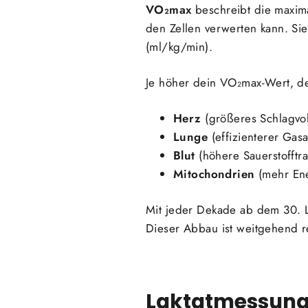
VO₂max
beschreibt die maxima
den Zellen verwerten kann. Sie
(ml/kg/min).
Je höher dein VO₂max-Wert, de
Herz
(größeres Schlagvo
Lunge
(effizienterer Gas
Blut
(höhere Sauerstofftra
Mitochondrien
(mehr Ene
Mit jeder Dekade ab dem 30. L
Dieser Abbau ist weitgehend re
Laktatmessung: