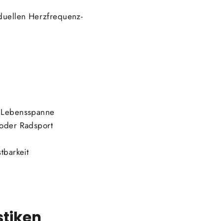
iduellen Herzfrequenz-
e Lebensspanne
 oder Radsport
tbarkeit
stiken