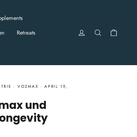
pplements
Einkauf
Einloggen
Suche
en
Retreats
TRIE
·
VO2MAX
·
APRIL 19,
₂max und
Longevity