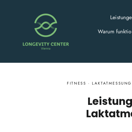
Direkt
zum
Leistung
Inhalt
Warum funktion
FITNESS
·
LAKTATMESSUNG
Leistun
Laktatme