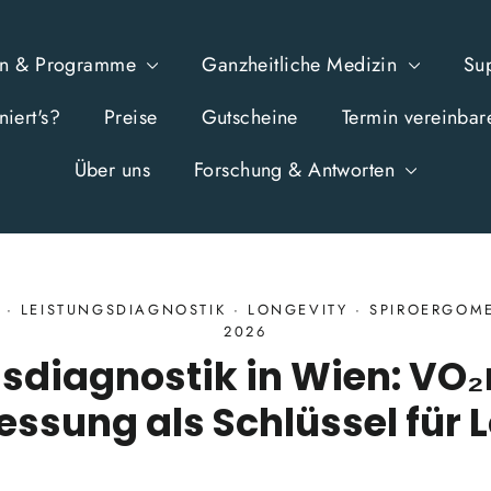
en & Programme
Ganzheitliche Medizin
Su
iert's?
Preise
Gutscheine
Termin vereinbar
Über uns
Forschung & Antworten
·
LEISTUNGSDIAGNOSTIK
·
LONGEVITY
·
SPIROERGOME
2026
gsdiagnostik in Wien: VO
ssung als Schlüssel für 