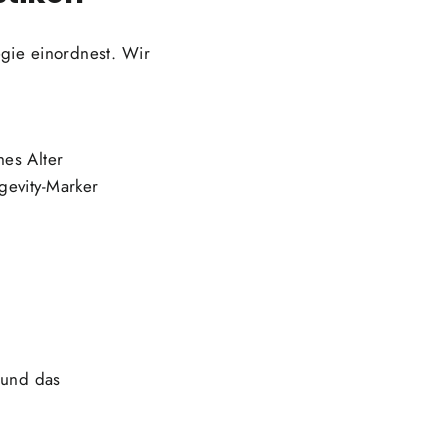
egie einordnest. Wir
hes Alter
gevity-Marker
 und das