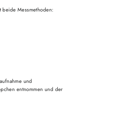
ert beide Messmethoden:
ffaufnahme und
läppchen entnommen und der