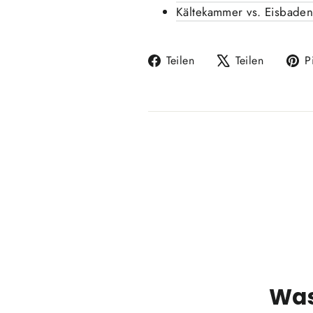
Kältekammer vs. Eisbaden
Auf
Auf
Teilen
Teilen
P
Facebook
X
teilen
twittern
Was