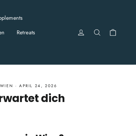
pplements
Einkauf
Einloggen
Suche
en
Retreats
WIEN
·
APRIL 24, 2026
wartet dich