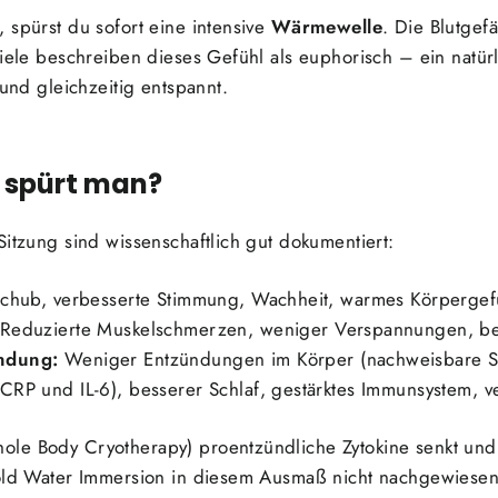
 spürst du sofort eine intensive
Wärmewelle
. Die Blutgef
Viele beschreiben dieses Gefühl als euphorisch – ein natür
 und gleichzeitig entspannt.
 spürt man?
Sitzung sind wissenschaftlich gut dokumentiert:
chub, verbesserte Stimmung, Wachheit, warmes Körpergef
Reduzierte Muskelschmerzen, weniger Verspannungen, be
ndung:
Weniger Entzündungen im Körper (nachweisbare 
RP und IL-6), besserer Schlaf, gestärktes Immunsystem, ve
le Body Cryotherapy) proentzündliche Zytokine senkt und a
Cold Water Immersion in diesem Ausmaß nicht nachgewiesen 