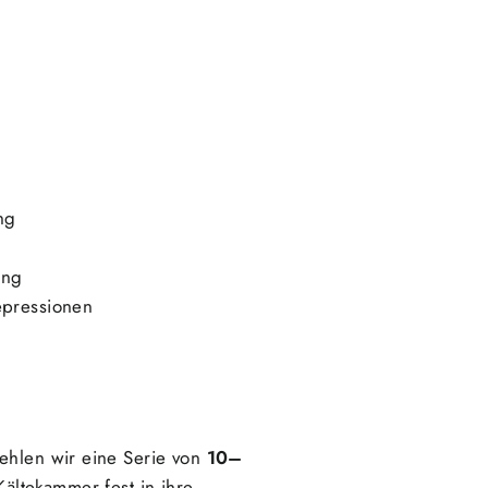
ng
ing
epressionen
fehlen wir eine Serie von
10–
ältekammer fest in ihre