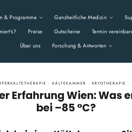
en & Programme
Ganzheitliche Medizin
Su
iert's?
Preise
Gutscheine
Termin vereinbar
Über uns
Forschung & Antworten
PERKÄLTETHERAPIE
·
KÄLTEKAMMER
·
KRYOTHERAPIE
·
r Erfahrung Wien: Was er
bei –85 °C?