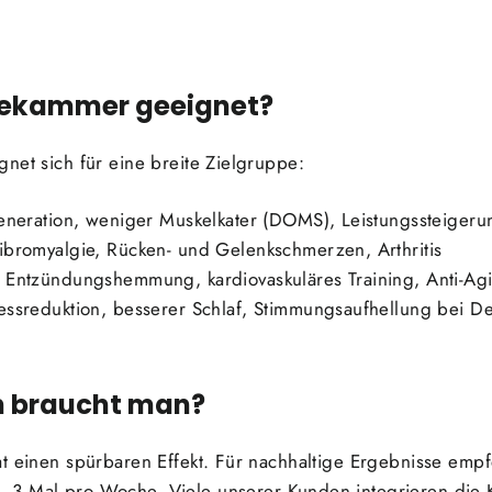
ltekammer geeignet?
net sich für eine breite Zielgruppe:
neration, weniger Muskelkater (DOMS), Leistungssteigeru
ibromyalgie, Rücken- und Gelenkschmerzen, Arthritis
Entzündungshemmung, kardiovaskuläres Training, Anti-Ag
essreduktion, besserer Schlaf, Stimmungsaufhellung bei D
en braucht man?
at einen spürbaren Effekt. Für nachhaltige Ergebnisse emp
2–3 Mal pro Woche. Viele unserer Kunden integrieren die K