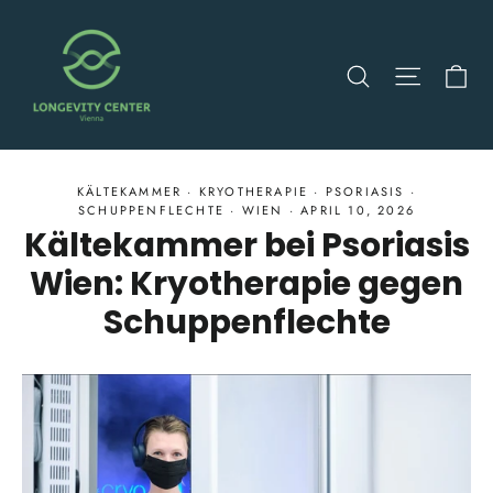
Direkt
zum
Ei
Suche
Seitenn
Inhalt
KÄLTEKAMMER
·
KRYOTHERAPIE
·
PSORIASIS
·
SCHUPPENFLECHTE
·
WIEN
·
APRIL 10, 2026
Kältekammer bei Psoriasis
Wien: Kryotherapie gegen
Schuppenflechte