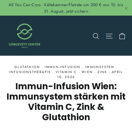
Direkt
All You Can Cryo - Kältekammer-Flatrate um 200 € von 10. bis
zum
31. August, jetzt sichern
"S
Inhalt
Ei
Suche
Seitenn
GLUTATHION
·
IMMUN-INFUSION
·
IMMUNSYSTEM
·
INFUSIONSTHERAPIE
·
VITAMIN C
·
WIEN
·
ZINK
·
APRIL
10, 2026
Immun-Infusion Wien:
Immunsystem stärken mit
Vitamin C, Zink &
Glutathion