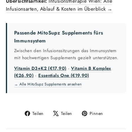
Übersichtsartikel:
Infusionstherapie Wien: Alle
Infusionsarten, Ablauf & Kosten im Überblick →
Passende MitoSupz Supplements fürs
Immunsystem
Zwischen den Infusionssitzungen das Immunsystem
mit hochwertigen Supplements gezielt unterstützen.
Vitamin D3+K2 (€17,90)
·
Vitamin B Komplex
(€26,90)
·
Essentials One (€19,90)
→ Alle MitoSupz Supplements ansehen
Auf
Auf
Auf
Teilen
Teilen
Pinnen
Facebook
X
Pinterest
teilen
twittern
pinnen