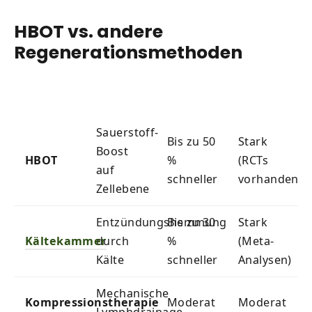
HBOT vs. andere
Regenerationsmethoden
Methode
Wirkprinzip
Regenerationszeit
Studienlage
Sauerstoff-
Bis zu 50
Stark
Boost
HBOT
%
(RCTs
auf
schneller
vorhanden)
Zellebene
Entzündungshemmung
Bis zu 30
Stark
Kältekammer
durch
%
(Meta-
Kälte
schneller
Analysen)
Mechanische
Kompressionstherapie
Moderat
Moderat
Lymphdrainage