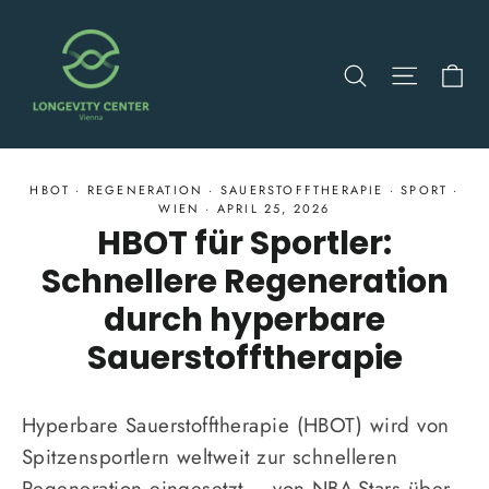
Direkt
zum
Ei
Suche
Seitenn
Inhalt
HBOT
·
REGENERATION
·
SAUERSTOFFTHERAPIE
·
SPORT
·
WIEN
·
APRIL 25, 2026
HBOT für Sportler:
Schnellere Regeneration
durch hyperbare
Sauerstofftherapie
Hyperbare Sauerstofftherapie (HBOT) wird von
Spitzensportlern weltweit zur schnelleren
Regeneration eingesetzt – von NBA-Stars über