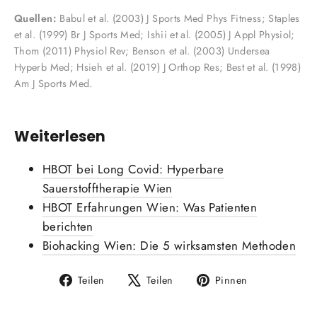
Quellen:
Babul et al. (2003) J Sports Med Phys Fitness; Staples
et al. (1999) Br J Sports Med; Ishii et al. (2005) J Appl Physiol;
Thom (2011) Physiol Rev; Benson et al. (2003) Undersea
Hyperb Med; Hsieh et al. (2019) J Orthop Res; Best et al. (1998)
Am J Sports Med.
Weiterlesen
HBOT bei Long Covid: Hyperbare
Sauerstofftherapie Wien
HBOT Erfahrungen Wien: Was Patienten
berichten
Biohacking Wien: Die 5 wirksamsten Methoden
Auf
Auf
Auf
Teilen
Teilen
Pinnen
Facebook
X
Pinterest
teilen
twittern
pinnen