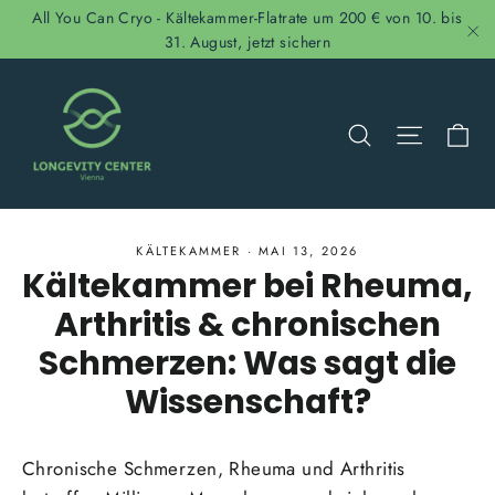
Direkt
All You Can Cryo - Kältekammer-Flatrate um 200 € von 10. bis
zum
31. August, jetzt sichern
"S
Inhalt
Ei
Suche
Seitenn
KÄLTEKAMMER
·
MAI 13, 2026
Kältekammer bei Rheuma,
Arthritis & chronischen
Schmerzen: Was sagt die
Wissenschaft?
Chronische Schmerzen, Rheuma und Arthritis