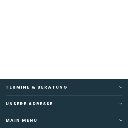
Hyperbare Sauerstofftherapie
Ab €289,00
TERMINE & BERATUNG
UNSERE ADRESSE
MAIN MENU