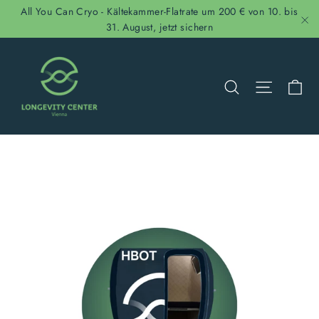
Direkt
All You Can Cryo - Kältekammer-Flatrate um 200 € von 10. bis
zum
31. August, jetzt sichern
"S
Inhalt
Ei
Suche
Seitenn