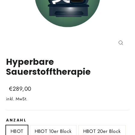
Schli
(Esc)
Hyperbare
Sauerstofftherapie
Normaler
Sonderpreis
€289,00
Preis
inkl. MwSt.
ANZAHL
HBOT
HBOT 10er Block
HBOT 20er Block