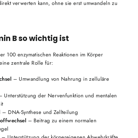
direkt verwerten kann, ohne sie erst umwandeln zu
n B so wichtig ist
ber 100 enzymatischen Reaktionen im Körper
eine zentrale Rolle für:
chsel
– Umwandlung von Nahrung in zelluläre
 Unterstützung der Nervenfunktion und mentalen
it
l
– DNA-Synthese und Zellteilung
offwechsel
– Beitrag zu einem normalen
egel
– Unterstützung der körpereigenen Abwehrkräfte