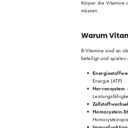
Körper die Vitamine 
müssen.
Warum Vitami
B-Vitamine sind an ü
beteiligt und spielen 
Energiestoffwe
Energie (ATP)
Nervensystem
–
Leistungsfähigke
Zellstoffwechse
Homocystein-St
Homocysteinspi
Immunfunktion