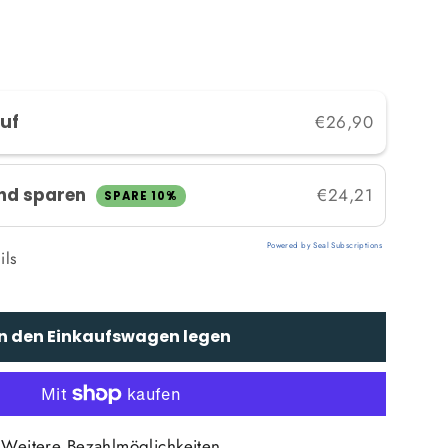
auf
€26,90
nd sparen
€24,21
SPARE 10%
Powered by Seal Subscriptions
ils
In den Einkaufswagen legen
Weitere Bezahlmöglichkeiten