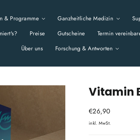
en & Programme
Ganzheitliche Medizin
Su
iert's?
Preise
Gutscheine
Termin vereinbar
Über uns
Forschung & Antworten
Vitamin 
Normaler
€26,90
Preis
inkl. MwSt.