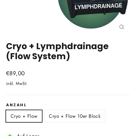
Schli
(Esc)
Cryo + Lymphdrainage
(Flow System)
Normaler
€89,00
Preis
inkl. MwSt.
ANZAHL
Cryo + Flow
Cryo + Flow 10er Block
Auf Lager