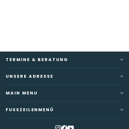
Human Regenerator (30 Min)
Ab €249,00
TERMINE & BERATUNG
UNSERE ADRESSE
MAIN MENU
FUSSZEILENMENÜ
Instagram
Facebook
YouTube