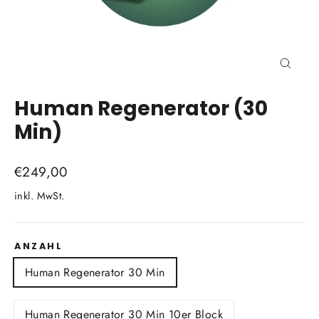
Schli
(Esc)
Human Regenerator (30
Min)
Normaler
€249,00
Preis
inkl. MwSt.
ANZAHL
Human Regenerator 30 Min
Human Regenerator 30 Min 10er Block