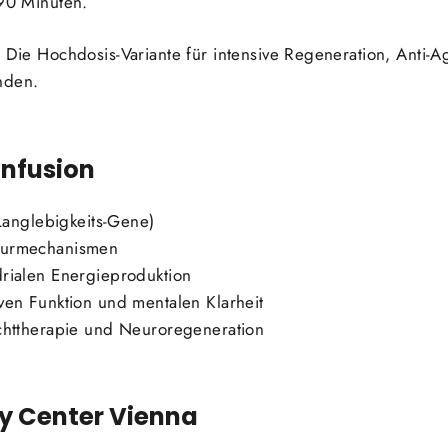
 90 Minuten.
Die Hochdosis-Variante für intensive Regeneration, Anti-A
nden.
Infusion
(Langlebigkeits-Gene)
turmechanismen
rialen Energieproduktion
ven Funktion und mentalen Klarheit
chttherapie und Neuroregeneration
ty Center Vienna