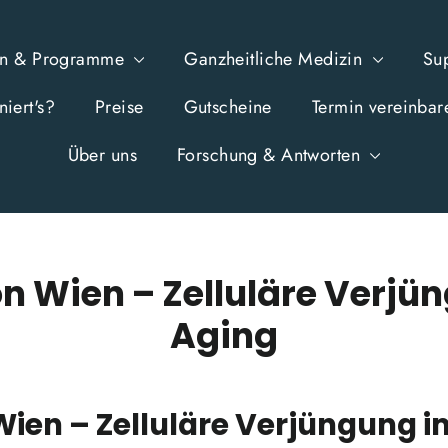
en & Programme
Ganzheitliche Medizin
Su
iert's?
Preise
Gutscheine
Termin vereinbar
Über uns
Forschung & Antworten
n Wien – Zelluläre Verjü
Aging
Wien – Zelluläre Verjüngung i